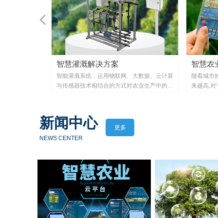
넳
智慧灌溉解决方案
智慧农
控并调节大棚内
智能灌溉系统，运用物联网、大数据、云计算
随着城市
物精准培育环
与传感器技术相结合的方式对农业生产中的环
来越高,
质量，增加产
境温度、湿度光照强度、土壤墒情等参数进行
作为世界
实时监控，系统通过分析处理传感器数据信
智慧化农
息，达到所设伐值或人为干预操作，作为灌溉
国农业的
新闻中心
设备运行的控制条件，实现智能化灌溉。
因在于各
更多
紧农业大
NEWS CENTER
智慧灌溉系统根据作物的需求规律。土壤水
农业发展
分、土壤性质等条件提供最合适的水肥灌溉方
是长期以
案，水肥一体化系统安装该方案进行定时定量
不合理、
灌溉。
范化水平