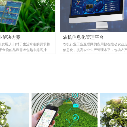
业解决方案
农机信息化管理平台
的发展,人们对于生活水准的要求越
农机行业工业互联网的应用旨在推动农业
对于食物的品质需求也越来越高,中国
信息化，提高农业生产管理水平，包场农
农业大国,农业的发展优势慢慢降低,
生产安全，能有效是吸纳农业生产工业化
业将带来一次新的农业结构改革。中
高土地利用率以及单位产量，促农增收，
根本问题是效率不高、 效能不够,原
农民精耕细作实现精准农业。智慧农机管
生产要素缺乏耦合效应,产业衔接不
统构筑以农机综合信息化服务网络和农机
系统循环性、协同性不够。这导致了
监管网络两大服务网络，实现内部办公与
较为粗放,而这种粗放,而这种粗放也
自动化，简历农机监管、农机管理、农机
来农业基准数据资源薄弱、数据结构
和农机化服务等农机业务管理信息系统，
数据细节程度不够、数据标准化、规
机业务管理和社会服务完成有效融合。
等原因紧密相连。