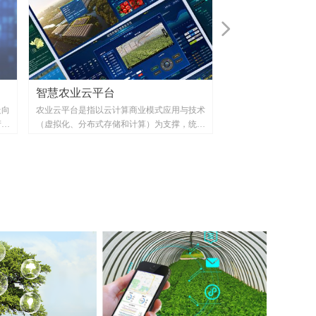
넲
智慧农业云平台
虫情监测系统
走向
农业云平台是指以云计算商业模式应用与技术
物联网虫情测报灯是推
产品
（虚拟化、分布式存储和计算）为支撑，统一
报系统,本系统主要利
，提
描述、部署异构分散的大规模农业信息服务，
术、无线传输技术、互
指导
满足千万级农业用户数以十万计的并发请求，
害虫生态监测及预警系
理系
满足大规模农业信息服务对计算、存储的可靠
综合
性、扩展性要求。实现功能：用户可以按需部
业务
署或定制所需的农业信息服务，实现了多途
推广
径、广覆盖、低成本、个性化的农业知识普惠
使农
服务。社会效益：通过软硬件资源的聚合和动
态分配、实现资源最优化和效益最大化，降低
了服务的初期投入与运营成本。 农业云平台
是专业、全面的农业数据产品农业大数据应用
云平台是专注于支撑农业领域数据研究的应用
工具农业大数据应用云平台是整合多渠道农业
数据，引入数据挖掘展现技术，以专业分析为