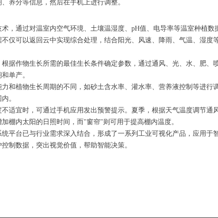
期、养分等信息，然后在手机上进行调整。
技术，通过对温室内空气环境、土壤温湿度、pH值、电导率等温室种植数
据不仅可以返回云中实现综合处理，结合阳光、风速、降雨、气温、湿度
，根据作物生长所需的最佳生长条件确定参数，通过通风、光、水、肥、
期和单产。
能力和植物生长周期的不同，如砂土含水率、灌水率、营养液控制等进行
围内。
度不适宜时，可通过手机应用发出预警提示。夏季，根据天气温度调节通
加棚内太阳的日照时间，而"窗帘"则可用于提高棚内温度。
系统平台已与行业需求深入结合，形成了一系列工业可视化产品，应用于
户控制数据，突出视觉价值，帮助智能决策。