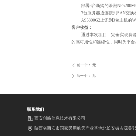
部署3台新
购的
浪潮NF5280
3台服务器通连接到SAN交换
AS5300G2上识别3台主机
客户收益：
通过本次项目，完全实现
资
的高可用性和连续性，同时为
平台
前一个：
无
ꄴ
后一个：
无
ꄲ
联系我们
西安创略信息技术有限公司
陕西省西安市国家民用航天产业基地北长安街吉源美郡10