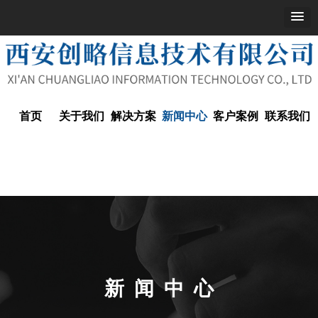
首页
关于我们
解决方案
新闻中心
客户案例
联系我们
新 闻 中 心